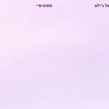
ל ג'ילט
ספוטיפיי